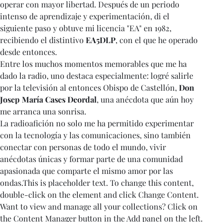
operar con mayor libertad. Después de un periodo 
intenso de aprendizaje y experimentación, di el 
siguiente paso y obtuve mi licencia "EA" en 1982, 
recibiendo el distintivo 
EA5DLP
, con el que he operado 
desde entonces.
Entre los muchos momentos memorables que me ha 
dado la radio, uno destaca especialmente: logré salirle 
por la televisión al entonces Obispo de Castellón, 
Don 
Josep María Cases Deordal
, una anécdota que aún hoy 
me arranca una sonrisa.
La radioafición no solo me ha permitido experimentar 
con la tecnología y las comunicaciones, sino también 
conectar con personas de todo el mundo, vivir 
anécdotas únicas y formar parte de una comunidad 
apasionada que comparte el mismo amor por las 
ondas.This is placeholder text. To change this content, 
double-click on the element and click Change Content. 
Want to view and manage all your collections? Click on 
the Content Manager button in the Add panel on the left. 